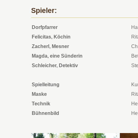
Spieler:
Dorfpfarrer
Ha
Felicitas, Köchin
Rit
Zacherl, Mesner
Ch
Magda, eine Sünderin
Be
Schleicher, Detektiv
St
Spielleitung
Kur
Maske
Rit
Technik
He
Bühnenbild
He