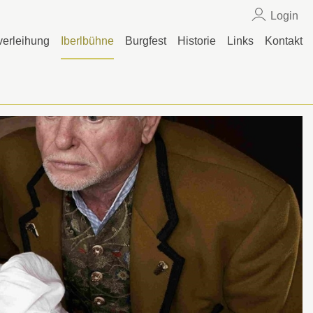
Login
erleihung
Iberlbühne
Burgfest
Historie
Links
Kontakt