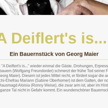
A Deiflert's is...
Ein Bauernstück von Georg Maier
"A Deiflert's is..." wieder einmal die Gäste. Drohungen, Erpre
bauern (Wolfgang Freundorder) schmerzt der frühe Tod seiner F
eorg Maier). Diesem ist jedes Mittel recht, er fördert sogar di
hi-Ehefrau Mariann (Sabine Oberhorner) ist dem Gatten, der noch
usmagd Aloisia (Ronny Weise), die zwar arm ist, aber im Hinte
s ganze Tal nicht in Gefahr kommt. Ein wunderschöner Bauern