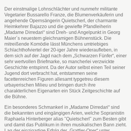
Der einstmalige Lohnschlächter und nunmehr militante
Vegetarier Bussarello Franze, die Blumenverkäuferin und
angehende Opernsängerin Quietscherl, der charmante
Heimkehrer Bajazzo und die gewiefte Pfandleiherin
„Madame Dirredari“ sind Dreh- und Angelpunkt in Georg
Maier´s neuestem gleichnamigen Bühnenstück. Die
mitreißende Komödie lässt Münchens umtriebiges
Schlachthofviertel der 20-iger Jahre wiederaufleben, in
dem sich auf der Jagd nach dem „Schwarzen Fünfer“, einer
sehr wertvollen Briefmarke, so mancherlei verzwickte
Geschichte entspinnt. Da der Autor selbst einen Teil seiner
Jugend dort verbracht hat, entstammen seine
facettenreichen Figuren allesamt typgetreu diesem
urbayerischen Milieu und bringen durch ihre
charakterlichen Eigenarten ein Stück Zeitgeschichte auf
die Bühne.
Ein besonderes Schmankerl in „Madame Dirredari“ sind
die bekannten und eingängigen Arien, welche Sopranistin
Raphaela Hinterberger alias "Quietscherl" zum Besten gibt
und damit das Publikum in ihren musikalischen Bann zieht.
Lag der einzigartige Erfolg der „Grattler-Oper“ unter