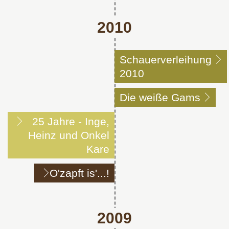
2010
Schauerverleihung
2010
Die weiße Gams
25 Jahre - Inge,
Heinz und Onkel
Kare
O'zapft is'...!
2009