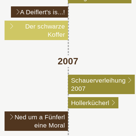
A Deiflert's is...!
Der schwarze
Koffer
2007
Schauerverleihung
2007
Hollerkücherl
Ned um a Fünferl
eine Moral