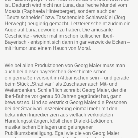
ist. Dadurch wird nicht nur Luna, das freche Mündel vom
Moasta (Raphaela Hinterberger), sondern auch der
"Beutelschneider" bzw. Taschendieb Schlawak´ei (Jörg
Herwegh) neugierig gemacht. Letzterer scheint zudem ein
Auge auf Luna geworfen zu haben. Die amüsante
Geschichte - wieder mal im schon kultischen Iberl-
Bayerisch - entspinnt sich dann in gar verzwickte Ecken –
mit Humor und einem Hauch von Moral.
Wie bei allen Produktionen von Georg Maier muss man
auch bei dieser bayerischen Geschichte schon
einigermaßen versiert im Altbairischen sein – und gerade
beim Stück „Stradivari“ als Zuschauer auch Mit- und
Weiterdenken. Schließlich schreibt Georg Maier, der die
Iberl-Bühne vor genau 50 Jahren gegründet hat, ganz
bewusst so. Und so verstrickt Georg Maier die Personen
bei der Stradivari-Inszenierung einmal mehr mit den
bekannten Ingredienzien aus vielfach verknoteten
Handlungssträngen, köstlichen Dialekt-Lektionen,
musikalischen Einlagen und gelungener
Publikumsbeteiligung. Egal wie die von Georg Maier