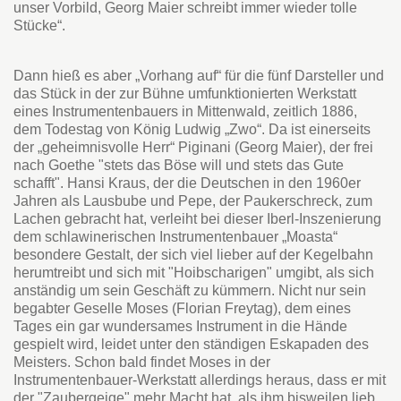
unser Vorbild, Georg Maier schreibt immer wieder tolle
Stücke“.
Dann hieß es aber „Vorhang auf“ für die fünf Darsteller und
das Stück in der zur Bühne umfunktionierten Werkstatt
eines Instrumentenbauers in Mittenwald, zeitlich 1886,
dem Todestag von König Ludwig „Zwo“. Da ist einerseits
der „geheimnisvolle Herr“ Piginani (Georg Maier), der frei
nach Goethe "stets das Böse will und stets das Gute
schafft". Hansi Kraus, der die Deutschen in den 1960er
Jahren als Lausbube und Pepe, der Paukerschreck, zum
Lachen gebracht hat, verleiht bei dieser Iberl-Inszenierung
dem schlawinerischen Instrumentenbauer „Moasta“
besondere Gestalt, der sich viel lieber auf der Kegelbahn
herumtreibt und sich mit "Hoibscharigen" umgibt, als sich
anständig um sein Geschäft zu kümmern. Nicht nur sein
begabter Geselle Moses (Florian Freytag), dem eines
Tages ein gar wundersames Instrument in die Hände
gespielt wird, leidet unter den ständigen Eskapaden des
Meisters. Schon bald findet Moses in der
Instrumentenbauer-Werkstatt allerdings heraus, dass er mit
der "Zaubergeige" mehr Macht hat, als ihm bisweilen lieb