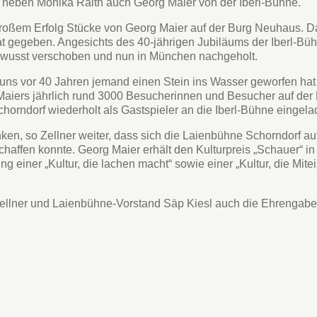
e: neben Monika Raith auch Georg Maier von der Iberl-Bühne.
 großem Erfolg Stücke von Georg Maier auf der Burg Neuhaus. 
t gegeben. Angesichts des 40-jährigen Jubiläums der Iberl-Büh
ewusst verschoben und nun in München nachgeholt.
s uns vor 40 Jahren jemand einen Stein ins Wasser geworfen hat 
Maiers jährlich rund 3000 Besucherinnen und Besucher auf de
horndorf wiederholt als Gastspieler an die Iberl-Bühne eingela
nken, so Zellner weiter, dass sich die Laienbühne Schorndorf
chaffen konnte. Georg Maier erhält den Kulturpreis „Schauer“ 
g einer „Kultur, die lachen macht“ sowie einer „Kultur, die Mit
ellner und Laienbühne-Vorstand Säp Kiesl auch die Ehrengabe: