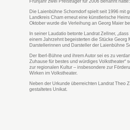
Frühjahr zwei Preisträger für 2006 benannt hatt
Die Laienbühne Schorndorf spielt seit 1996 mit
Landkreis Cham erneut eine künstlerische Heima
Oktober wurde die Verleihung an Georg Maier b
In seiner Laudatio betonte Landrat Zellner, „das
einem Jahrzehnt begeisterten die Stücke Georg 
Darstellerinnen und Darsteller der Laienbühne Sc
Der Iberl-Bühne und ihrem Autor sei es zu verda
Zuhause für bestes und würdiges Volkstheater“ s
zur regionalen Kultur – insbesondere zur Förderun
Wirken im Volkstheater.
Neben der Urkunde überreichten Landrat Theo Z
gestaltetes Unikat.