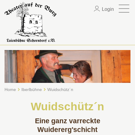
Login
Home
Iberlbühne
Wuidschütz´n
Wuidschütz´n
Eine ganz varreckte
Wuidererg'schicht