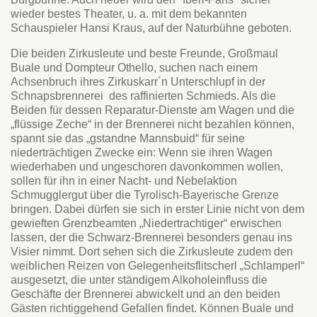
wieder bestes Theater, u. a. mit dem bekannten
Schauspieler Hansi Kraus, auf der Naturbühne geboten.
Die beiden Zirkusleute und beste Freunde, Großmaul
Buale und Dompteur Othello, suchen nach einem
Achsenbruch ihres Zirkuskarr´n Unterschlupf in der
Schnapsbrennerei des raffinierten Schmieds. Als die
Beiden für dessen Reparatur-Dienste am Wagen und die
„flüssige Zeche“ in der Brennerei nicht bezahlen können,
spannt sie das „gstandne Mannsbuid“ für seine
niederträchtigen Zwecke ein: Wenn sie ihren Wagen
wiederhaben und ungeschoren davonkommen wollen,
sollen für ihn in einer Nacht- und Nebelaktion
Schmugglergut über die Tyrolisch-Bayerische Grenze
bringen. Dabei dürfen sie sich in erster Linie nicht von dem
gewieften Grenzbeamten „Niedertrachtiger“ erwischen
lassen, der die Schwarz-Brennerei besonders genau ins
Visier nimmt. Dort sehen sich die Zirkusleute zudem den
weiblichen Reizen von Gelegenheitsflitscherl „Schlamperl“
ausgesetzt, die unter ständigem Alkoholeinfluss die
Geschäfte der Brennerei abwickelt und an den beiden
Gästen richtiggehend Gefallen findet. Können Buale und