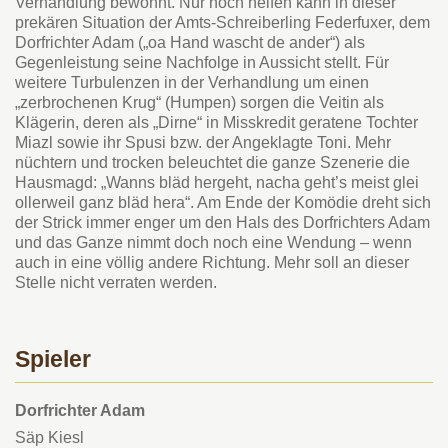
Verhandlung bewohnt. Nur noch helfen kann in dieser
prekären Situation der Amts-Schreiberling Federfuxer, dem
Dorfrichter Adam („oa Hand wascht de ander“) als
Gegenleistung seine Nachfolge in Aussicht stellt. Für
weitere Turbulenzen in der Verhandlung um einen
„zerbrochenen Krug“ (Humpen) sorgen die Veitin als
Klägerin, deren als „Dirne“ in Misskredit geratene Tochter
Miazl sowie ihr Spusi bzw. der Angeklagte Toni. Mehr
nüchtern und trocken beleuchtet die ganze Szenerie die
Hausmagd: „Wanns bläd hergeht, nacha geht’s meist glei
ollerweil ganz bläd hera“. Am Ende der Komödie dreht sich
der Strick immer enger um den Hals des Dorfrichters Adam
und das Ganze nimmt doch noch eine Wendung – wenn
auch in eine völlig andere Richtung. Mehr soll an dieser
Stelle nicht verraten werden.
Spieler
Dorfrichter Adam
Säp Kiesl