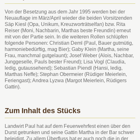
Von der Besetzung aus dem Jahr 1995 werden bei der
Neuauflage im März/April wieder die beiden Vorsitzenden
Säp Kiesl (Opa, Unikum, Kreuzworträtselfan) bzw. Rita
Reiser (Moni, Nachbarin, Marthas beste Freundin) erneut
mit von der Partie sein. In die weiteren Rollen schlüpfen
folgende Personen: Christian Deml (Paul, Bauer gutmütig,
harmoniebedürftig, mag Bier); Gaby Klein (Martha, seine
Frau, manchmal gutgelaunt); Josef Weber (Alois, Nachbar,
Junggeselle, Pauls bester Freund); Lisa Vogl (Claudia,
ledig, gutaussehend); Sebastian Piendl (Hansi, ledig,
Marthas Neffe); Stephan Obermeier (Rüdiger Meierlein,
Feriengast); Andrea Lyzwa (Margot Meierlein, Rüdigers
Gattin).
Zum Inhalt des Stücks
Landwirt Paul hat auf dem Feuerwehrfest einen über den
Durst getrunken und seine Gattin Martha in der Bar schwer
beleidigt. Zu allem Überfluss hat er auch noch die in der